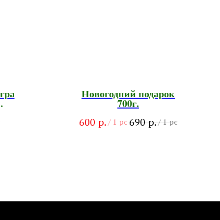
гра
Новогодний подарок
700г.
Падаю
р.
р.
600
690
я
c
/
1 pc
/
1 pc
нка!»