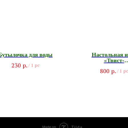
Бутылочка для воды
Настольная и
«Твист-
р.
230
Р+КрокоБилл+
/
1 pc
р.
800
щая башн
/
1 p
2D=супервечери
Tilda
Made on