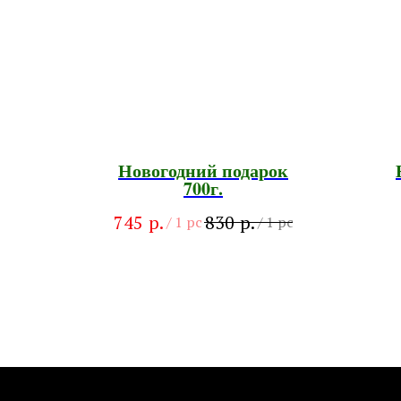
Новогодний подарок
700г.
р.
р.
745
830
/
1 pc
/
1 pc