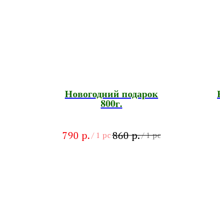
Новогодний подарок
800г.
р.
р.
790
860
/
1 pc
/
1 pc