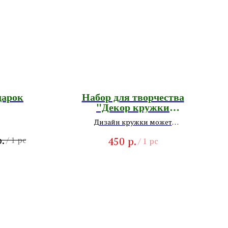
дарок
Набор для творчества
"Декор кружки
полимерной глиной"
Дизайн кружки может
отличаться от
.
р.
/
1 pc
450
/
1 pc
представленных фото