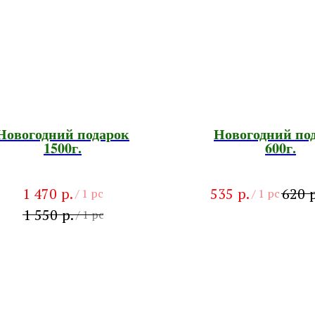
Новогодний подарок
Новогодний по
1500г.
600г.
р.
р.
р
1 470
535
620
/
1 pc
/
1 pc
р.
1 550
/
1 pc